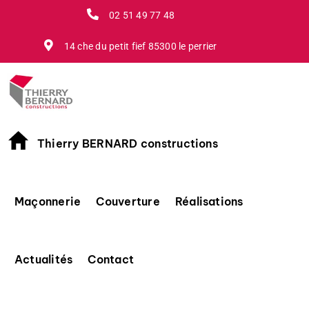
Passer
02 51 49 77 48
au
contenu
14 che du petit fief 85300 le perrier
Thierry BERNARD constructions
Maçonnerie
Couverture
Réalisations
Actualités
Contact