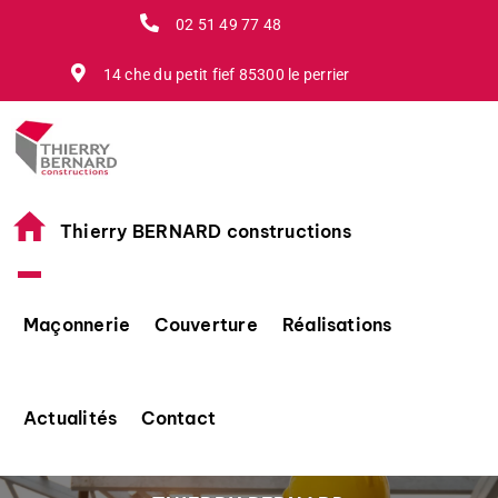
Passer
02 51 49 77 48
au
contenu
14 che du petit fief 85300 le perrier
Thierry BERNARD constructions
Maçonnerie
Couverture
Réalisations
Actualités
Contact