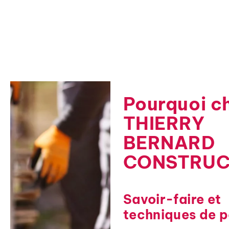
Pourquoi ch
THIERRY
BERNARD
CONSTRUC
Savoir-faire et
techniques de p