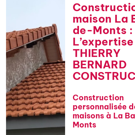
Constructi
maison La 
de-Monts :
L’expertise
THIERRY
BERNARD
CONSTRUC
Construction
personnalisée d
maisons à La B
Monts