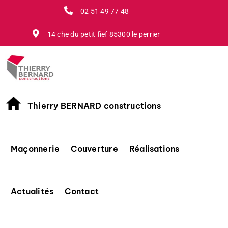
Passer
02 51 49 77 48
au
contenu
14 che du petit fief 85300 le perrier
Thierry BERNARD constructions
Maçonnerie
Couverture
Réalisations
Actualités
Contact