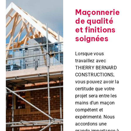
Maçonnerie
de qualité
et finitions
soignées
Lorsque vous
travaillez avec
THIERRY BERNARD
CONSTRUCTIONS,
vous pouvez avoir la
certitude que votre
projet sera entre les
mains d’un maçon
compétent et
expérimenté. Nous
accordons une
grande importance à