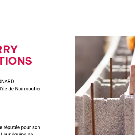
ERRY
TIONS
BERNARD
île de Noirmoutier.
 réputée pour son
. Leur équipe de