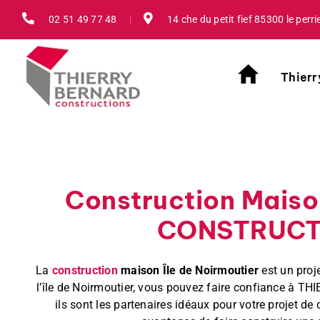
Passer
02 51 49 77 48
|
14 che du petit fief 85300 le perri
au
contenu
Thierr
Construction Maiso
CONSTRUCTIO
La
construction
maison Île de Noirmoutier
est un proj
l’île de Noirmoutier, vous pouvez faire confiance à TH
ils sont les partenaires idéaux pour votre projet 